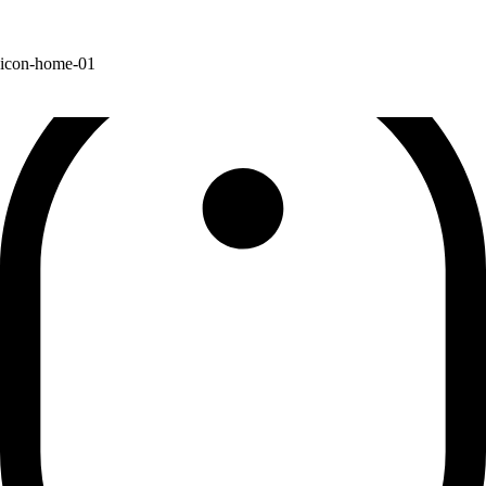
Skip
to
content
icon-home-01