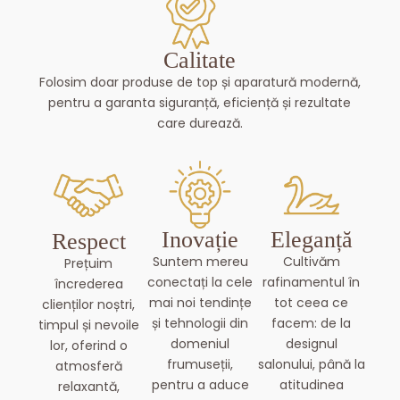
Calitate
Folosim doar produse de top și aparatură modernă,
pentru a garanta siguranță, eficiență și rezultate
care durează.
Inovație
Eleganță
Respect
Suntem mereu
Cultivăm
Prețuim
conectați la cele
rafinamentul în
încrederea
mai noi tendințe
tot ceea ce
clienților noștri,
și tehnologii din
facem: de la
timpul și nevoile
domeniul
designul
lor, oferind o
frumuseții,
salonului, până la
atmosferă
pentru a aduce
atitudinea
relaxantă,