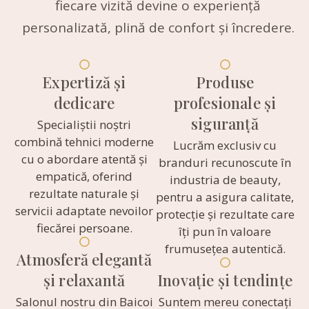
fiecare vizită devine o experiență
personalizată, plină de confort și încredere.
Expertiză și
Produse
dedicare
profesionale și
siguranță
Specialiștii noștri
combină tehnici moderne
Lucrăm exclusiv cu
cu o abordare atentă și
branduri recunoscute în
empatică, oferind
industria de beauty,
rezultate naturale și
pentru a asigura calitate,
servicii adaptate nevoilor
protecție și rezultate care
fiecărei persoane.
îți pun în valoare
frumusețea autentică.
Atmosferă elegantă
și relaxantă
Inovație și tendințe
Salonul nostru din Baicoi
Suntem mereu conectați